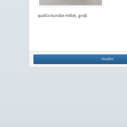
quälix bundle mittel, groß
Kaufen