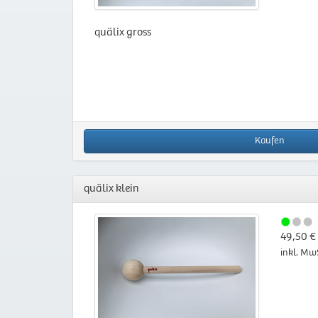
quälix gross
Kaufen
quälix klein
49,50 €
inkl. Mw