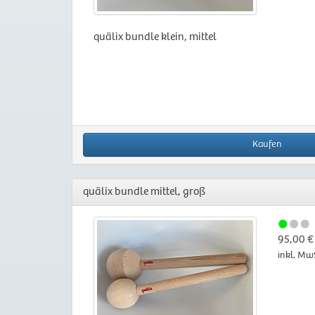
quälix bundle klein, mittel
Kaufen
quälix bundle mittel, groß
95,00 €
inkl. Mw