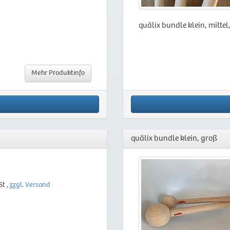
quälix bundle klein, mittel
Mehr Produktinfo
quälix bundle klein, groß
St ,
zzgl. Versand