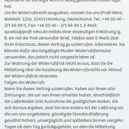
Beförderer ist, die letzte Ware in Besitz genommen haben bzw.
hat.
Um Ihr Widerrufsrecht auszuüben, müssen Sie uns (Profi-Reha,
Weidestr. 122a, 22453 Hamburg, Deutschland, Tel.: +49 (0) 40 –
271 66 99 0, Fax: +49 (0) 40 – 271 66 99 1, E-Mail:
quaelix@profi-reha.de mittels einer eindeutigen Erklärung (z.
B. ein mit der Post versandter Brief, Telefax oder E-Mail) über
Ihren Entschluss, diesen Vertrag zu widerrufen, informieren. Sie
können dafür das beigefügte Muster-Widerrufsformular
verwenden, das jedoch nicht vorgeschrieben ist.
Zur Wahrung der Widerrufsfrist reicht es aus, dass Sie die
Mitteilung über die Ausübung des Widerrufsrechts vor Ablauf
der Widerrufsfrist absenden.
Folgen des Widerrufs
Wenn Sie diesen Vertrag widerrufen, haben wir Ihnen alle
Zahlungen, die wir von Ihnen erhalten haben, einschließlich
der Lieferkosten (mit Ausnahme der zusätzlichen Kosten, die
sich daraus ergeben, dass Sie eine andere Art der Lieferung als
die von uns angebotene, günstigste Standardlieferung
gewählt haben), unverzüglich und spätestens binnen vierzehn
Tagen ab dem Tag zurückzuzahlen, an dem die Mitteilung