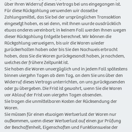
über Ihren Widerruf dieses Vertrags bei uns eingegangen ist.
Für diese Rückzahlung verwenden wir dasselbe
Zahlungsmittel, das Sie bei der ursprünglichen Transaktion
eingesetzt haben, es sei denn, mit Ihnen wurde ausdrücklich
etwas anderes vereinbart; in keinem Fall werden Ihnen wegen
dieser Rückzahlung Entgelte berechnet. Wir können die
Rückzahlung verweigern, bis wir die Waren wieder
zurückerhalten haben oder bis Sie den Nachweis erbracht
haben, dass Sie die Waren zurückgesandt haben, je nachdem,
welches der frühere Zeitpunkt ist.
Sie haben die Waren unverzüglich und in jedem Fall spätestens
binnen vierzehn Tagen ab dem Tag, an dem Sie uns über den
Widerruf dieses Vertrags unterrichten, an uns zurückzusenden
oder zu übergeben. Die Frist ist gewahrt, wenn Sie die Waren
vor Ablauf der Frist von vierzehn Tagen absenden.
Sie tragen die unmittelbaren Kosten der Rücksendung der
Waren.
Sie müssen für einen etwaigen Wertverlust der Waren nur
aufkommen, wenn dieser Wertverlust auf einen zur Prüfung
der Beschaffenheit, Eigenschaften und Funktionsweise der